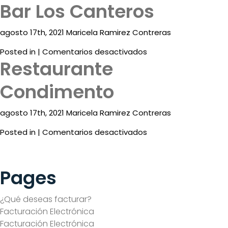
Bar Los Canteros
ENG
agosto 17th, 2021 Maricela Ramirez Contreras
en
Posted in |
Comentarios desactivados
Restaurante
Bar
Los
Condimento
Canteros
agosto 17th, 2021 Maricela Ramirez Contreras
Destinos
en
Posted in |
Comentarios desactivados
Promociones
Restaurante
Condimento
Restaurantes
Pages
&
Bares
¿Qué deseas facturar?
Eventos
Facturación Electrónica
Facturación Electrónica