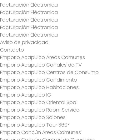
Spa
Facturación Eléctronica
Facturación Eléctronica
Mi
Facturación Eléctronica
Reservación
Facturación Eléctronica
Facturación Eléctronica
Blog
Aviso de privacidad
Contacto
Contacto
Emporio Acapulco Áreas Comunes
¿Qué
Emporio Acapulco Canales de TV
Deseas
Emporio Acapulco Centros de Consumo
Facturar?
Emporio Acapulco Condimento
Emporio Acapulco Habitaciones
Emporio Acapulco IG
Emporio Acapulco Oriental Spa
Emporio Acapulco Room Service
Emporio Acapulco Salones
Emporio Acapulco Tour 360°
Emporio Cancún Áreas Comunes
Emporio Cancún Centros de Consumo