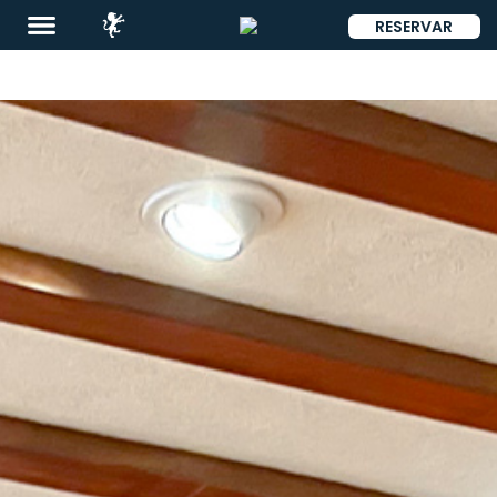
RESERVAR
ENG
Destinos
Promociones
Restaurantes
&
Bares
Eventos