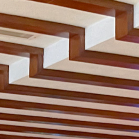
Spa
Mi
Reservación
Blog
Contacto
¿Qué
Deseas
Facturar?