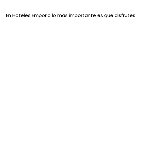
En Hoteles Emporio
lo más importante es que disfrutes
al máximo de tu evento, mientras nosotros nos
encargamos de cada detalle. Contamos con un equipo
de profesionales que podrán asesorarte en cada
etapa del proceso, ya sea para una boda, quince años,
bautizos, celebraciones de aniversario, fiestas
temáticas,
convenciones, reunión social o de trabajo,
conferencia, banquete o exposición y mucho más.
Nos hemos distinguido por nuestra profesionalidad y
excelencia en el servicio que proporcionamos.