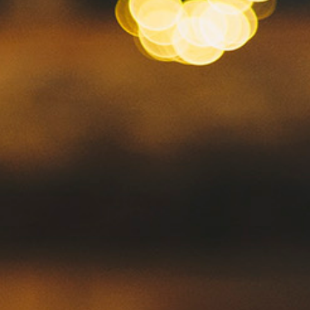
Spa
Mi
Reservación
Blog
Contacto
¿Qué
Deseas
Facturar?