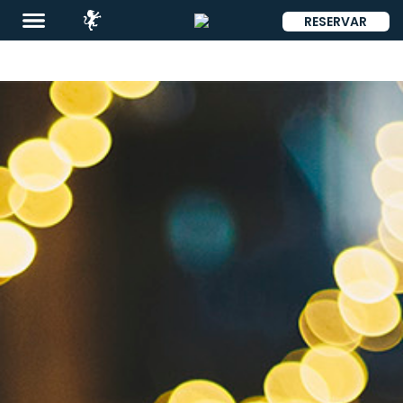
RESERVAR
ENG
Destinos
Promociones
Restaurantes
&
Bares
Eventos