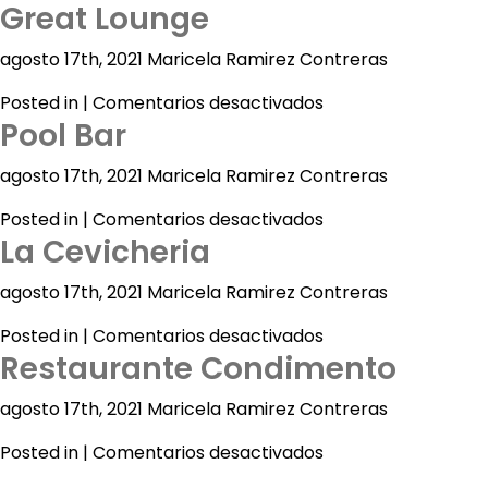
Great Lounge
agosto 17th, 2021 Maricela Ramirez Contreras
en
Posted in |
Comentarios desactivados
Acapulco
Pool Bar
Great
Lounge
Cancún
agosto 17th, 2021 Maricela Ramirez Contreras
CDMX
en
Posted in |
Comentarios desactivados
La Cevicheria
Pool
Ixtapa
Bar
agosto 17th, 2021 Maricela Ramirez Contreras
Mazatlán
en
Posted in |
Comentarios desactivados
Veracruz
Restaurante Condimento
La
Cevicheria
Zacatecas
agosto 17th, 2021 Maricela Ramirez Contreras
Samba
en
Posted in |
Comentarios desactivados
Vallarta
Restaurante