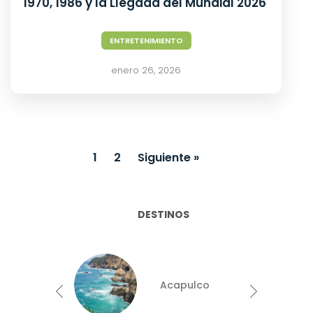
1970, 1986 y la Llegada del Mundial 2026
ENTRETENIMIENTO
enero 26, 2026
1
2
Siguiente »
DESTINOS
allarta
Acapulco