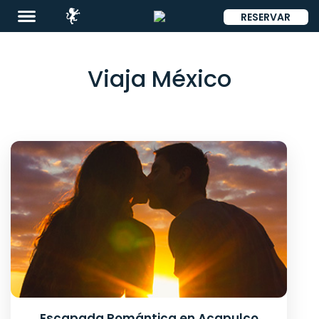
RESERVAR
ENG
Viaja México
Destinos
Promociones
Restaurantes
&
Bares
Eventos
Escapada Romántica en Acapulco