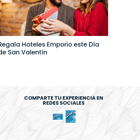
Rega
Regala Hoteles Emporio este Día
de S
de San Valentín
COMPARTE TU EXPERIENCIA EN
REDES SOCIALES