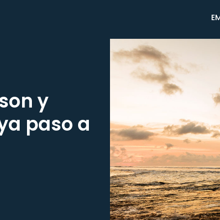
E
son y
uya paso a