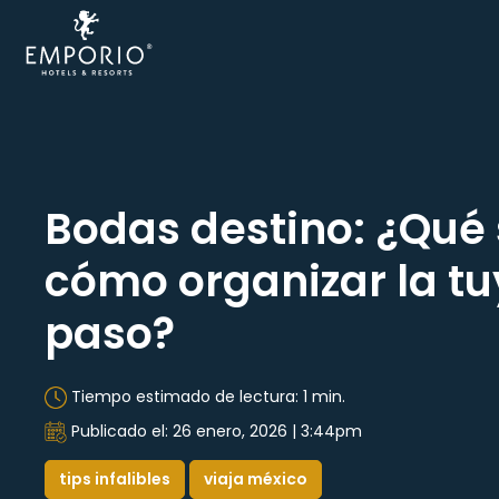
Acapulco
Cancún
CDMX
Bodas destino: ¿Qué 
Ixtapa
cómo organizar la t
Mazatlán
paso?
Veracruz
Tiempo estimado de lectura: 1 min.
Zacatecas
Publicado el: 26 enero, 2026 | 3:44pm
Samba
tips infalibles
viaja méxico
Vallarta