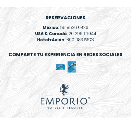
Spa
Mi
ulco
RESERVACIONES
Reservación
México
: 55 8526 6436
USA & Canadá
: 20 2960 7044
Blog
Hotel+Avión
: 800 083 5673
Contacto
COMPARTE TU EXPERIENCIA EN REDES SOCIALES
¿Qué
Deseas
Facturar?