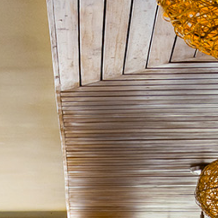
Spa
Mi
Reservación
Blog
Contacto
¿Qué
Deseas
Facturar?