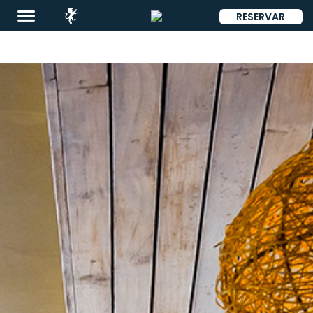
RESERVAR
ENG
Destinos
Promociones
Restaurantes
&
Bares
Eventos