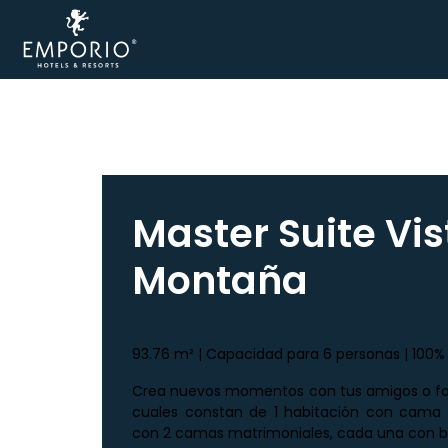
Acapulco
Cancún
CDMX
Master Suite Vis
Ixtapa
Montaña
Mazatlán
Veracruz
93.76 m² | Capacidad para 6 personas | 100%
Zacatecas
Crea nuevos momentos con tus amigos o fami
Samba
cuales constan de 1 habitación con cama K
Vallarta
con 2 camas matrimoniales, cada una con b