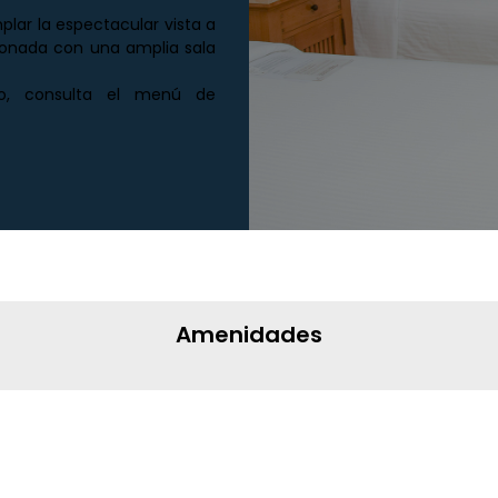
ar la espectacular vista a
cionada con una amplia sala
o, consulta el menú de
Amenidades