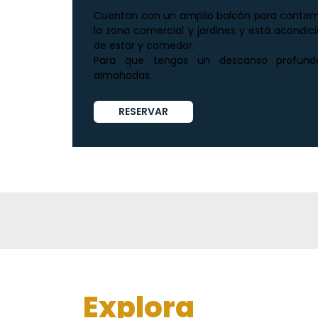
Cuentan con un amplio balcón para contempl
la zona comercial y jardines y está acondi
de estar y comedor.
Para que tengas un descanso profund
almohadas.
RESERVAR
Explora