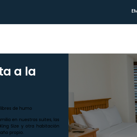
E
ta a la
 libres de humo
lia en nuestras suites, las
ing Size y otra habitación
año propio.